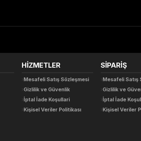
arda yetersiz gördüğünüz noktaları öneri formunu kullanarak tarafımıza ile
Ürün hakkında henüz soru sorulmamış.
Bu ürüne ilk yorumu siz yapın!
Sitemize ilk yorumu siz yapın!
HİZMETLER
SİPARİŞ
Deneyimini Paylaş
Yorum Yaz
Soru Sor
Mesafeli Satış Sözleşmesi
Mesafeli Satış
Gizlilik ve Güvenlik
Gizlilik ve Güve
İptal İade Koşullari
İptal İade Koşul
Kişisel Veriler Politikası
Kişisel Veriler P
Gönder