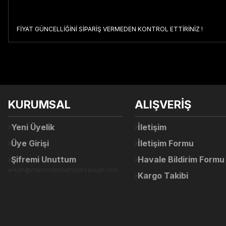
FİYAT GÜNCELLİĞİNİ SİPARİŞ VERMEDEN KONTROL ETTİRİNİZ !
Bu ürünün fiyat bilgisi, resim, ürün açıklamalarında ve diğer konul
Görüş ve önerileriniz için teşekkür ederiz.
Ürün resmi kalitesiz, bozuk veya görüntülenemiyor.
KURUMSAL
ALIŞVERİŞ
Ürün açıklamasında eksik bilgiler bulunuyor.
Ürün bilgilerinde hatalar bulunuyor.
Yeni Üyelik
İletişim
Ürün fiyatı diğer sitelerden daha pahalı.
Üye Girişi
İletişim Formu
Bu ürüne benzer farklı alternatifler olmalı.
Şifremi Unuttum
Havale Bildirim Formu
erkan@mercedesbenzaksesuar.com
Kargo Takibi