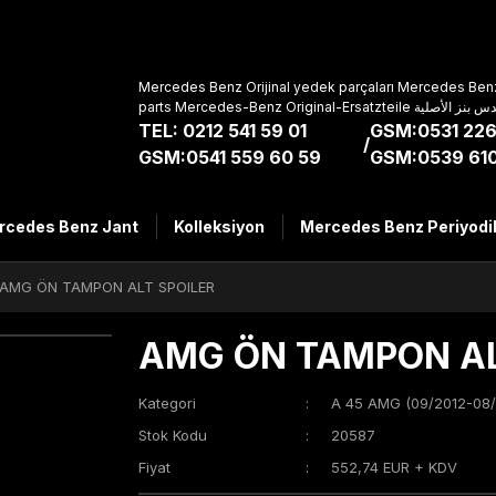
Mercedes Benz Orijinal yedek parçaları Mercedes Benz
parts Mercedes-Benz Original-Ers
TEL: 0212 541 59 01
GSM:0531 226
/
GSM:0541 559 60 59
GSM:0539 610
rcedes Benz Jant
Kolleksiyon
Mercedes Benz Periyodi
AMG ÖN TAMPON ALT SPOILER
AMG ÖN TAMPON AL
Kategori
A 45 AMG (09/2012-08/
Stok Kodu
20587
Fiyat
552,74 EUR + KDV