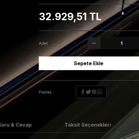
32.929,51 TL
Adet
Sepete Ekle
Paylaş
Soru & Cevap
Taksit Seçenekleri