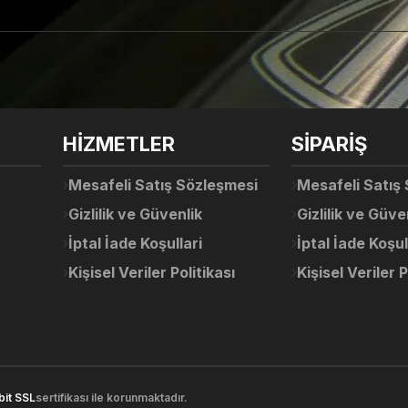
arda yetersiz gördüğünüz noktaları öneri formunu kullanarak tarafımıza ile
Ürün hakkında henüz soru sorulmamış.
Bu ürüne ilk yorumu siz yapın!
Sitemize ilk yorumu siz yapın!
HİZMETLER
SİPARİŞ
Deneyimini Paylaş
Yorum Yaz
Soru Sor
Mesafeli Satış Sözleşmesi
Mesafeli Satış
Gizlilik ve Güvenlik
Gizlilik ve Güve
İptal İade Koşullari
İptal İade Koşul
Kişisel Veriler Politikası
Kişisel Veriler P
Gönder
bit SSL
sertifikası ile korunmaktadır.