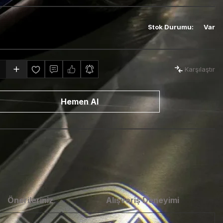
Stok Durumu
:
Var
Karşılaştır
Hemen Al
Önerileriniz
Alışveriş Deneyimi