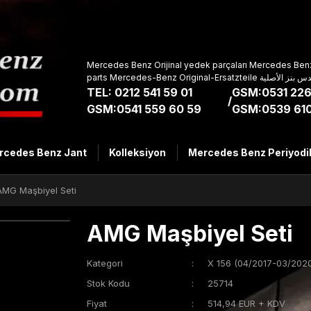
Mercedes Benz Orijinal yedek parçaları Mercedes Benz
parts Mercedes-Benz Original-Ers
TEL: 0212 541 59 01
GSM:0531 226
/
GSM:0541 559 60 59
GSM:0539 610
rcedes Benz Jant
Kolleksiyon
Mercedes Benz Periyodi
AMG Maşbiyel Seti
AMG Maşbiyel Seti
Kategori
X 156 (04/2017-03/2020
Stok Kodu
25714
Fiyat
514,94 EUR + KDV