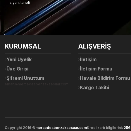
siyah, taneli
Bu ürünün fiyat bilgisi, resim, ürün açıklamalarında ve diğer konul
Görüş ve önerileriniz için teşekkür ederiz.
Ürün resmi kalitesiz, bozuk veya görüntülenemiyor.
KURUMSAL
ALIŞVERİŞ
Ürün açıklamasında eksik bilgiler bulunuyor.
Ürün bilgilerinde hatalar bulunuyor.
Yeni Üyelik
İletişim
Ürün fiyatı diğer sitelerden daha pahalı.
Üye Girişi
İletişim Formu
Bu ürüne benzer farklı alternatifler olmalı.
Şifremi Unuttum
Havale Bildirim Formu
erkan@mercedesbenzaksesuar.com
Kargo Takibi
Copyright 2016 ©
mercedesbenzaksesuar.com
Kredi kartı bilgileriniz
256