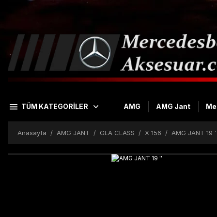
TÜM KATEGORİLER
AMG
AMG Jant
Me
Anasayfa
AMG JANT
GLA CLASS
X 156
AMG JANT 19 '