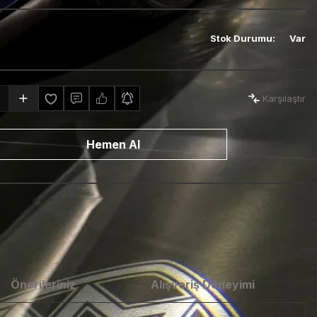
Stok Durumu
:
Var
Karşılaştır
Hemen Al
Önerileriniz
Alışveriş Deneyimi