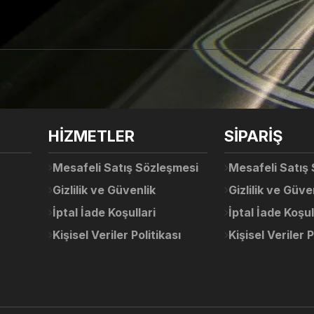
arda yetersiz gördüğünüz noktaları öneri formunu kullanarak tarafımıza ile
Ürün hakkında henüz soru sorulmamış.
Bu ürüne ilk yorumu siz yapın!
Sitemize ilk yorumu siz yapın!
HİZMETLER
SİPARİŞ
Deneyimini Paylaş
Yorum Yaz
Soru Sor
Mesafeli Satış Sözleşmesi
Mesafeli Satış
Gizlilik ve Güvenlik
Gizlilik ve Güve
İptal İade Koşullari
İptal İade Koşul
Kişisel Veriler Politikası
Kişisel Veriler P
Gönder