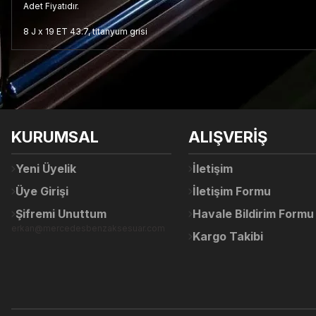
Adet Fiyatıdır.
8 J x 19 ET 43.7, titanyum grisi
Bu ürünün fiyat bilgisi, resim, ürün açıklamalarında ve diğer konul
Görüş ve önerileriniz için teşekkür ederiz.
Ürün resmi kalitesiz, bozuk veya görüntülenemiyor.
KURUMSAL
ALIŞVERİŞ
Ürün açıklamasında eksik bilgiler bulunuyor.
Ürün bilgilerinde hatalar bulunuyor.
Yeni Üyelik
İletişim
Ürün fiyatı diğer sitelerden daha pahalı.
Üye Girişi
İletişim Formu
Bu ürüne benzer farklı alternatifler olmalı.
Şifremi Unuttum
Havale Bildirim Formu
erkan@mercedesbenzaksesuar.com
Kargo Takibi