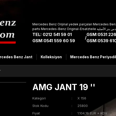
Mercedes Benz Orijinal yedek parçaları Mercedes Benz
parts Mercedes-Benz Original-Ers
TEL: 0212 541 59 01
GSM:0531 226
/
GSM:0541 559 60 59
GSM:0539 610
rcedes Benz Jant
Kolleksiyon
Mercedes Benz Periyodi
'
AMG JANT 19 ''
Kategori
X 156
Stok Kodu
25800
Fiyat
1.104,16 EUR + KDV