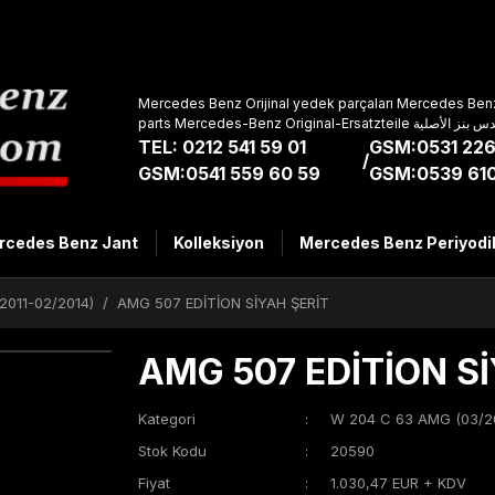
Mercedes Benz Orijinal yedek parçaları Mercedes Benz
parts Mercedes-Benz Original-Ers
TEL: 0212 541 59 01
GSM:0531 226
/
GSM:0541 559 60 59
GSM:0539 610
rcedes Benz Jant
Kolleksiyon
Mercedes Benz Periyodi
2011-02/2014)
AMG 507 EDİTİON SİYAH ŞERİT
AMG 507 EDİTİON Sİ
Kategori
W 204 C 63 AMG (03/20
Stok Kodu
20590
Fiyat
1.030,47 EUR + KDV