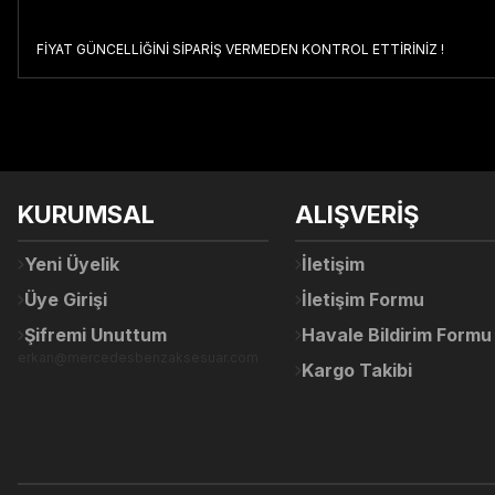
FİYAT GÜNCELLİĞİNİ SİPARİŞ VERMEDEN KONTROL ETTİRİNİZ !
Bu ürünün fiyat bilgisi, resim, ürün açıklamalarında ve diğer konul
Görüş ve önerileriniz için teşekkür ederiz.
Ürün resmi kalitesiz, bozuk veya görüntülenemiyor.
KURUMSAL
ALIŞVERİŞ
Ürün açıklamasında eksik bilgiler bulunuyor.
Ürün bilgilerinde hatalar bulunuyor.
Yeni Üyelik
İletişim
Ürün fiyatı diğer sitelerden daha pahalı.
Üye Girişi
İletişim Formu
Bu ürüne benzer farklı alternatifler olmalı.
Şifremi Unuttum
Havale Bildirim Formu
erkan@mercedesbenzaksesuar.com
Kargo Takibi