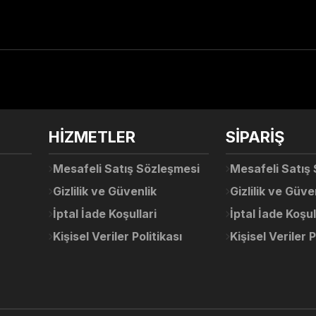
arda yetersiz gördüğünüz noktaları öneri formunu kullanarak tarafımıza ile
Ürün hakkında henüz soru sorulmamış.
Bu ürüne ilk yorumu siz yapın!
Sitemize ilk yorumu siz yapın!
HİZMETLER
SİPARİŞ
Deneyimini Paylaş
Yorum Yaz
Soru Sor
Mesafeli Satış Sözleşmesi
Mesafeli Satış
Gizlilik ve Güvenlik
Gizlilik ve Güve
İptal İade Koşullari
İptal İade Koşul
Kişisel Veriler Politikası
Kişisel Veriler P
Gönder